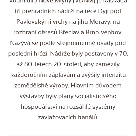
Vodní dílo Nové Mlýny (VDNM) je kaskáda
tří přehradních nádrží na řece Dyji pod
Pavlovskými vrchy na jihu Moravy, na
rozhraní okresů Břeclav a Brno-venkov.
Nazývá se podle stejnojmenné osady pod
poslední hrází. Nádrže byly postaveny v 70.
až 80. letech 20. století, aby zamezily
každoročním záplavám a zvýšily intenzitu
zemědělské výroby. Hlavním důvodem
výstavby byly plány socialistického
hospodářství na rozsáhlé systémy
zavlažovacích kanálů.